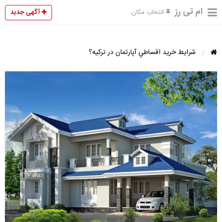
ام تی رز
آگهی جدید
انتخاب مکان
شرايط خريد اقساطي آپارتمان در تركيه؟