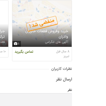
منقضی شد !
خرید وفروش قطعات خاوران
جرا
واذران
ترکی
آگهی های تلگرامی
فاقد
1
8 سال قبل
تماس بگیرید
10 سال قبل
تبریز
نظرات کاربران
ارسال نظر
نظر