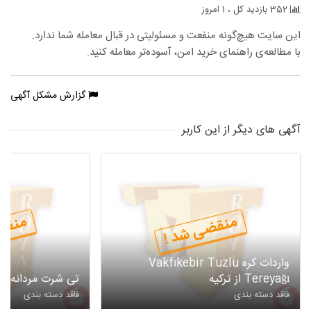
352 بازدید کل ، 1 امروز
این سایت هیچ‌گونه منفعت و مسئولیتی در قبال معامله شما ندارد.
با مطالعه‌ی راهنمای خرید امن، آسوده‌تر معامله کنید.
گزارش مشکل آگهی
آگهی های دیگر از این کاربر
منقضی شد !
منقض
واردات کره Vakfıkebir Tuzlu
Tereyağı از ترکیه
تی شرت مردانه
فاقد دسته بندی
فاقد دسته بندی