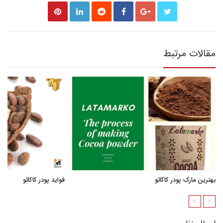
مقالات مرتبط
بهترین مارک پودر کاکائو
فواید پودر کاکائو