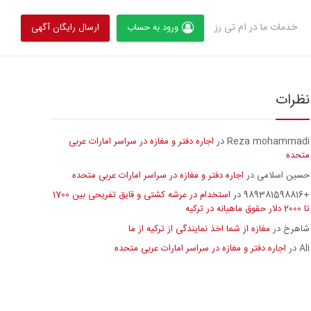
خدمات ما در ام تی رز
ورود به حساب
ارسال رایگان آگهی
نظرات
Reza mohammadi
اجاره دفتر و مغازه در سراسر امارات عربی
در
متحده
حسین اسلامی
اجاره دفتر و مغازه در سراسر امارات عربی متحده
در
+989381598816
استخدام در عرشه کشتی و قایق تفریحی بین 1700
در
تا 2000 دلار حقوق ماهیانه در ترکیه
شاهرخ
مغازه از شما اخذ نمایندگی از ترکیه از ما
در
Ali
اجاره دفتر و مغازه در سراسر امارات عربی متحده
در