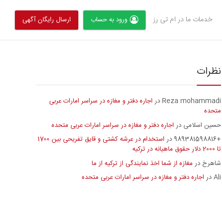
خدمات ما در ام تی رز
ورود به حساب
ارسال رایگان آگهی
نظرات
Reza mohammadi
اجاره دفتر و مغازه در سراسر امارات عربی
در
متحده
حسین اسلامی
اجاره دفتر و مغازه در سراسر امارات عربی متحده
در
+989381598816
استخدام در عرشه کشتی و قایق تفریحی بین 1700
در
تا 2000 دلار حقوق ماهیانه در ترکیه
شاهرخ
مغازه از شما اخذ نمایندگی از ترکیه از ما
در
Ali
اجاره دفتر و مغازه در سراسر امارات عربی متحده
در