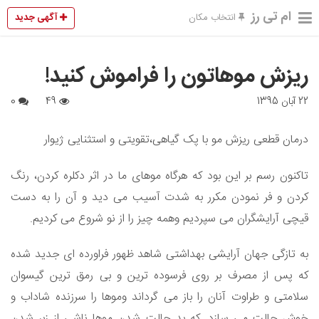
ام تی رز
آگهی جدید
انتخاب مکان
ریزش موهاتون را فراموش کنید!
22 آبان 1395
49
0
درمان قطعی ریزش مو با پک گیاهی،تقویتی و استثنایی ژیوار
تاکنون رسم بر این بود که هرگاه موهای ما در اثر دکلره کردن، رنگ
کردن و فر نمودن مکرر به شدت آسیب می دید و آن را به دست
قیچی آرایشگران می سپردیم وهمه چیز را از نو شروع می کردیم.
به تازگی جهان آرایشی بهداشتی شاهد ظهور فراورده ای جدید شده
که پس از مصرف بر روی فرسوده ترین و بی رمق ترین گیسوان
سلامتی و طراوت آنان را باز می گرداند وموها را سرزنده شاداب و
خوش حالت می سازد. که بد حالت شدن موها ناشی از زبر شدن