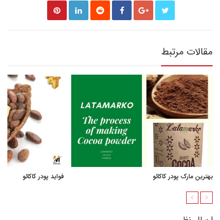
مقالات مرتبط
بهترین مارک پودر کاکائو
فواید پودر کاکائو