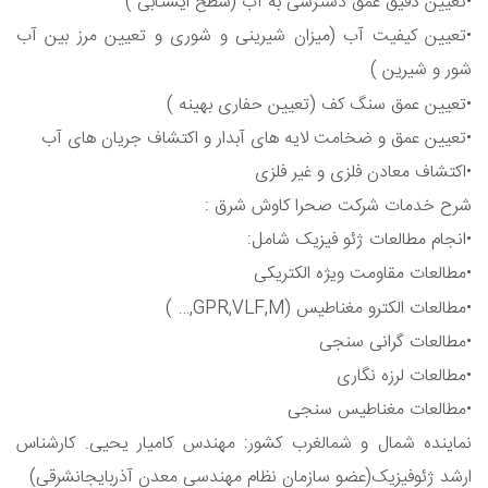
•تعیین دقیق عمق دسترسی به آب (سطح ایستابی )
•تعیین کیفیت آب (میزان شیرینی و شوری و تعیین مرز بین آب
شور و شیرین )
•تعیین عمق سنگ کف (تعیین حفاری بهینه )
•تعیین عمق و ضخامت لایه های آبدار و اکتشاف جریان های آب
•اکتشاف معادن فلزی و غیر فلزی
شرح خدمات شرکت صحرا کاوش شرق :
•انجام مطالعات ژئو فیزیک شامل:
•مطالعات مقاومت ویژه الکتریکی
•مطالعات الکترو مغناطیس (GPR,VLF,M,… )
•مطالعات گرانی سنجی
•مطالعات لرزه نگاری
•مطالعات مغناطیس سنجی
نماینده شمال و شمالغرب کشور: مهندس کامیار یحیی. کارشناس
ارشد ژئوفیزیک(عضو سازمان نظام مهندسی معدن آذربایجانشرقی)