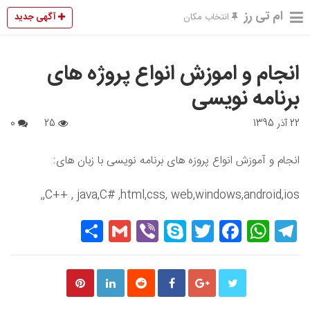
ام تی رز
آگهی جدید
انتخاب مکان
انجام و اموزش انواع پروژه های
برنامه نویسی
22 آذر 1395
25
0
انجام و آموزش انواع پروزه های برنامه نویسی با زبان های:
C++ , java,C# ,html,css, web,windows,android,ios,,
Share
Gmail
Viber
Skype
Twitter
Facebook
WhatsApp
Telegram