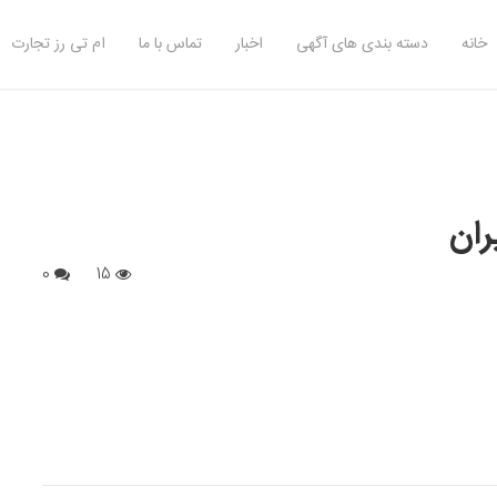
خانه
دسته بندی های آگهی
اخبار
تماس با ما
ام تی رز تجارت
ران
0
15
S