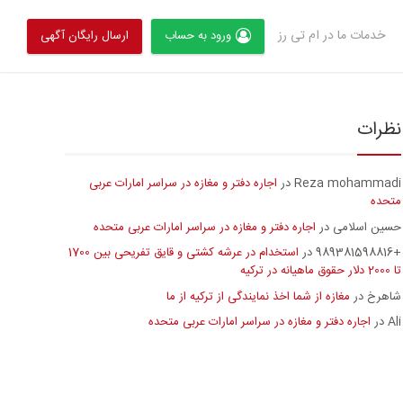
خدمات ما در ام تی رز
ورود به حساب
ارسال رایگان آگهی
نظرات
Reza mohammadi
اجاره دفتر و مغازه در سراسر امارات عربی
در
متحده
حسین اسلامی
اجاره دفتر و مغازه در سراسر امارات عربی متحده
در
+989381598816
استخدام در عرشه کشتی و قایق تفریحی بین 1700
در
تا 2000 دلار حقوق ماهیانه در ترکیه
شاهرخ
مغازه از شما اخذ نمایندگی از ترکیه از ما
در
Ali
اجاره دفتر و مغازه در سراسر امارات عربی متحده
در