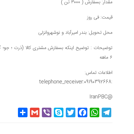
مقدار: بسفارش (
۳۰۰۰
تن
)
قیمت: فی روز
محل تحویل
بندر امیرآباد و نوشهروانزلی
:
توضیحات : توضیح اینکه بسفارش مشتری کالا (ذرت ؛ جو؛ گن
۶
ماهه
اطلاعات تماس
:
:telephone_receiver:09190392668
@IranPBC
hare
Gmail
Viber
Skype
Twitter
Facebook
WhatsApp
Telegram