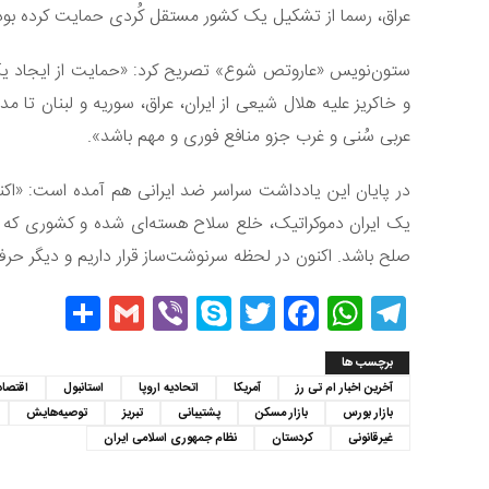
عراق، رسما از تشکیل یک کشور مستقل کُردی حمایت کرده بود
ستون‌‎نویس «عاروتص شوع» تصریح کرد: «حمایت از ایجاد 
و خاکریز علیه هلال شیعی از ایران، عراق، سوریه و لبنان تا مد
عربی سُنی و غرب جزو منافع فوری و مهم باشد».
در پایان این یادداشت سراسر ضد ایرانی هم آمده است: «اکن
یک ایران دموکراتیک، خلع سلاح هسته‌ای شده و کشوری که د
صلح باشد. اکنون در لحظه سرنوشت‌ساز قرار داریم و دیگر ح
hare
Gmail
Viber
Skype
Twitter
Facebook
WhatsApp
Telegram
برچسب ها
آخرین اخبار ام تی رز
آمریکا
اتحادیه اروپا
استانبول
اقتصا
بازار بورس
بازار مسکن
پشتیبانی
تبریز
توصیه‌هایش
غیرقانونی
کردستان
نظام جمهوری اسلامی ایران