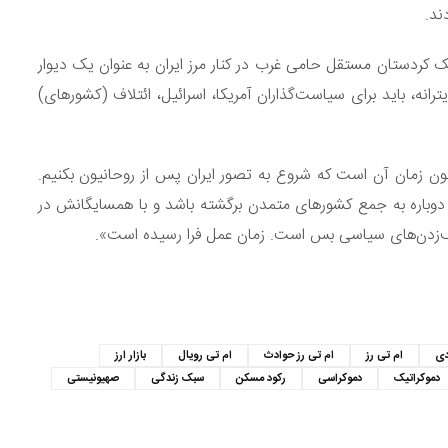
ند.
یک کردستان مستقل حامی غرب در کنار مرز ایران به عنوان یک دیوار
یترانه، باید برای سیاست‌گذاران آمریکا، اسرائیل، ائتلاف (کشورهای)
ون زمان آن است که شروع به تصور ایران پس از روحانیون بکنیم.
وباره به جمع کشورهای متمدن برگشته باشد و با همسایگانش در
رف‌زدن‌های سیاسی بس است. زمان عمل فرا رسیده است».
S
دی
ام تی رز
ام تی رز حوادث
ام تی رویال
بازار ارز
دموکراتیک
دموکراسی
رکود مسکن
سبک زندگی
صهیونیستی