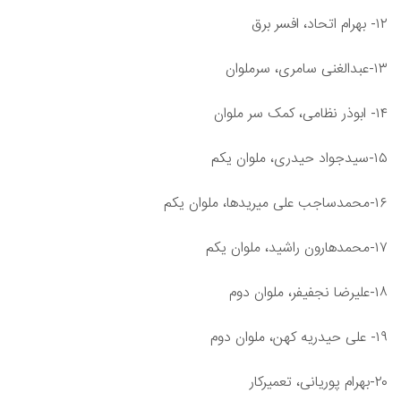
۱۲- بهرام اتحاد، افسر برق
۱۳-عبدالغنی سامری، سرملوان
۱۴- ابوذر نظامی، کمک سر ملوان
۱۵-سیدجواد حیدری، ملوان یکم
۱۶-محمدساجب علی میریدها، ملوان یکم
۱۷-محمدهارون راشید، ملوان یکم
۱۸-علیرضا نجفی‎فر، ملوان دوم
۱۹- علی حیدریه کهن، ملوان دوم
۲۰-بهرام پوریانی، تعمیرکار