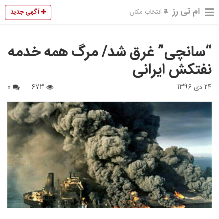
ام تی رز
آگهی جدید
انتخاب مکان
“سانچی” غرق شد/ مرگ همه خدمه
نفتکش ایرانی
24 دی 1396
673
0