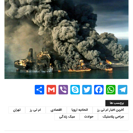
Share
Gmail
Viber
Skype
Twitter
Facebook
WhatsApp
Telegram
برچسب ها
آخرین اخبار ام تی رز
اتحادیه اروپا
اقتصادی
ام تی رز
تهران
جراحی پلاستیک
حوادث
سبک زندگی