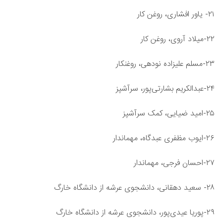
۲۱- یاور افشاری، روغن کار
۲۲-میلاد آروی، روغن کار
۲۳-مسلم علیزاده نودهی، روغن‎کار
۲۴-عبدالکریم بشارتی‌پور، سرآشپز
۲۵-امید ضیایی، کمک سرآشپز
۲۶-ایوب مظفری عبدگاه، مهماندار
۲۷-احسان فرجی، مهماندار
۲۸- سعید دهقانی، دانشجوی عرشه از دانشگاه خارگ
۲۹-پوریا عیدی‌پور، دانشجوی عرشه از دانشگاه خارگ