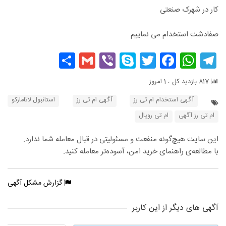
کار در شهرک صنعتی
صفادشت استخدام می نماییم
Share
Gmail
Viber
Skype
Facebook
Twitter
WhatsApp
Telegram
817 بازدید کل ، 1 امروز
آگهی استخدام ام تی رز
آگهی ام تی رز
استانبول لاتامارکو
ام تی رز آگهی
ام تی رویال
این سایت هیچ‌گونه منفعت و مسئولیتی در قبال معامله شما ندارد.
با مطالعه‌ی راهنمای خرید امن، آسوده‌تر معامله کنید.
گزارش مشکل آگهی
آگهی های دیگر از این کاربر