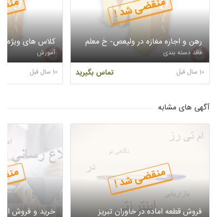
منقضی شد !
منقض
رهن و اجاره مغازه در ولیعص- خ معلم
کلاس های ویژه ام
فاقد دسته بندی
آموزش
10 سال قبل
تماس بگیرید
10 سال قبل
آگهی های مشابه
منقضی شد !
منقض
فروش قطعه اماده در خاوران تبريز
خريد و فروش املاك