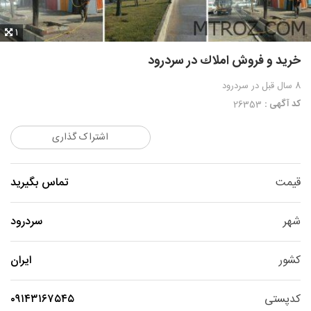
1
خريد و فروش املاك در سردرود
8 سال قبل
در سردرود
کد آگهی :
26353
اشتراک گذاری
قیمت
تماس بگیرید
شهر
سردرود
کشور
ایران
کدپستی
٠٩١٤٣١٦٧٥٤٥