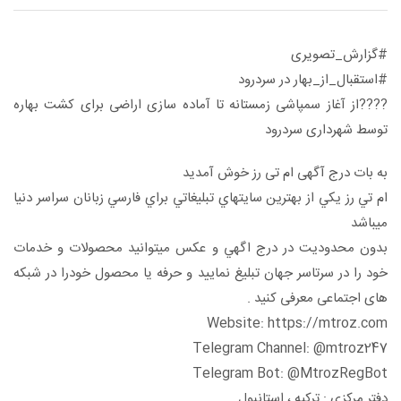
#گزارش_تصویری
#استقبال_از_بهار در سردرود
????از آغاز سمپاشی زمستانه تا آماده سازی اراضی برای کشت بهاره
توسط شهرداری سردرود
به بات درج آگهی ام تی رز خوش آمدید
ام تي رز يكي از بهترين سايتهاي تبليغاتي براي فارسي زبانان سراسر دنيا
ميباشد
بدون محدوديت در درج اگهي و عكس ميتوانيد محصولات و خدمات
خود را در سرتاسر جهان تبليغ نماييد و حرفه یا محصول خودرا در شبکه
های اجتماعی معرفی کنید .
Website: https://mtroz.com
Telegram Channel: @mtroz247
Telegram Bot: @MtrozRegBot
دفتر مرکزی : ترکیه ، استانبول