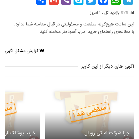
525 بازدید کل ، 1 امروز
این سایت هیچ‌گونه منفعت و مسئولیتی در قبال معامله شما ندارد.
با مطالعه‌ی راهنمای خرید امن، آسوده‌تر معامله کنید.
گزارش مشکل آگهی
آگهی های دیگر از این کاربر
منقضی شد !
منقض
چرا شرکت ام تی رویال
خرید پوشاک از است