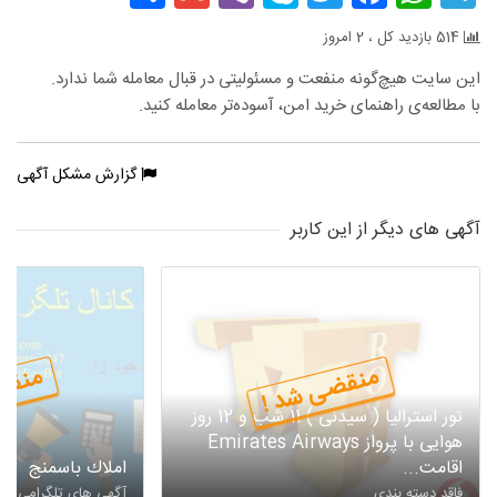
514 بازدید کل ، 2 امروز
این سایت هیچ‌گونه منفعت و مسئولیتی در قبال معامله شما ندارد.
با مطالعه‌ی راهنمای خرید امن، آسوده‌تر معامله کنید.
گزارش مشکل آگهی
آگهی های دیگر از این کاربر
منقضی شد !
منقض
تور استرالیا ( سیدنی ) 11 شب و 12 روز
هوایی با پرواز Emirates Airways
اقامت...
املاك باسمنج
فاقد دسته بندی
آگهی های تلگرامی