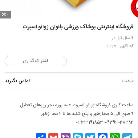
0
فروشگاه اینترنتی پوشاک ورزشی بانوان ژوانو اسپرت
9 سال قبل
در
کد آگهی :
10127
اشتراک گذاری
قیمت
تماس بگیرید
ساعت کاری فروشگاه ژوانو اسپرت همه روزه بجز روزهای تعطیل
۹ صبح الی ۵ بعدازظهر و پنج شنبه ها تا ۲ بعد ازظهر
02133191853-09392028392
Share
Gmail
Viber
Skype
Facebook
Twitter
WhatsApp
Telegram