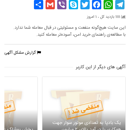
Share
Gmail
Viber
Skype
Facebook
Twitter
WhatsApp
Telegram
1111 بازدید کل ، 1 امروز
این سایت هیچ‌گونه منفعت و مسئولیتی در قبال معامله شما ندارد.
با مطالعه‌ی راهنمای خرید امن، آسوده‌تر معامله کنید.
گزارش مشکل آگهی
آگهی های دیگر از این کاربر
منقضی شد !
منقض
یک بادپا به تعدادی موتور سوار جهت
همکاری با در آمد بالای ۲ میلیون
پخش پوشاک زنانه