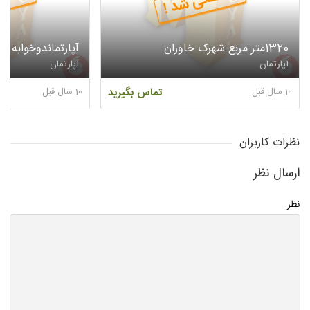
منقضی شد !
منقض
1320متر مربع شهرک خاوران
آپارتماندوخوابه ش
آپارتمان
آپارتمان
10 سال قبل
تماس بگیرید
10 سال قبل
نظرات کاربران
ارسال نظر
نظر