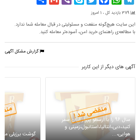
379 بازدید کل ، 1 امروز
این سایت هیچ‌گونه منفعت و مسئولیتی در قبال معامله شما ندارد.
با مطالعه‌ی راهنمای خرید امن، آسوده‌تر معامله کنید.
گزارش مشکل آگهی
آگهی های دیگر از این کاربر
منقضی شد !
منقض
سال 96 را با ارسطو پرواز ارزان سفر
کنید،دبی،انتالیا،استانبول،زمینی و
هوایی،...
گوشت برزیلی ماهیانه 00