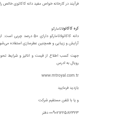
فرآیند در کارخانه خواص مفید دانه کاکائوی خالص را 
کره کاکائو
لاتامارکو
دانه کاکائولاتامارکو دارای 50 در
آرایش و زیبایی و همچنین عطرسازی استفاده می‌شو
جهت کسب اطلاع از قیمت و انالیز و شرایط تحو
رویال به ادرس
www.mtroyal.com.tr
بازدید فرمایید
و یا با تلفن مستقیم شرکت
00902122582323 دفتر