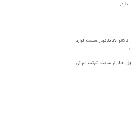
ندارد.
صد چربی است. از کاکائو لاتامارکودر صنعت لوازم
د.
یل لطفا از سایت شرکت ام تی