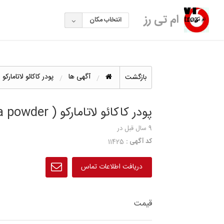
ام تی رز
انتخاب مکان
آگهی ها
پودر کاکائو لاتامارکو ( COA POWDER
بازگشت
پودر کاکائو لاتامارکو ( Cocoa powder
9 سال قبل
در
کد آگهی :
11425
دریافت اطلاعات تماس
قیمت