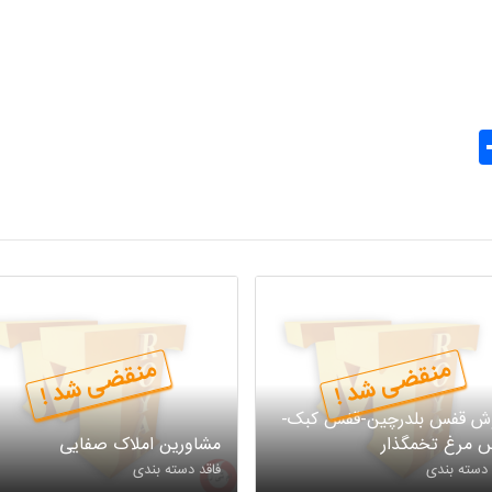
Share
Gma
منقضی شد !
منقضی شد !
ش قفس بلدرچین-قفس کبک-
 مرغ تخمگذار
مشاورین املاک صفایی
 دسته بندی
فاقد دسته بندی