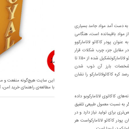
ئو به دست آمد مواد جامد بسیاری
ز مواد باقیمانده است، هنگامی
 عنوان پودر کاکائو لاتامارکوو
 در مقابل جزء چرب شکلات قرار
می‌گیرد که همان کره کاکائو لاتامارکواست، کره کاکائو لاتامارکوتشکیل شده از ۵۰٪ تا
از مشخصات بارز آن ذوب شدن
د کره کاکائولاتامارکو را نشان
این سایت هیچ‌گونه منفعت و مسئو
با مطالعه‌ی راهنمای خرید امن، آس
ه‌های کاکائوی لاتامارکوبو داده
دیگر به نسبت معمول طبیعی تلفیق
ص‌تری برای تولید نیاز دارد و در
ن پودر کاکائو لاتامارکواست هر
مارکو در اروپا است