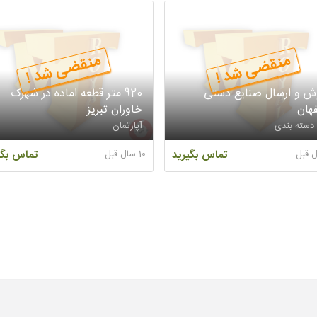
منقضی شد !
منقضی شد !
ش و ارسال صنایع دستی
920 متر قطعه اماده در شهرک
هان
خاوران تبریز
 دسته بندی
آپارتمان
تماس بگیرید
10 سال قبل
تماس بگی