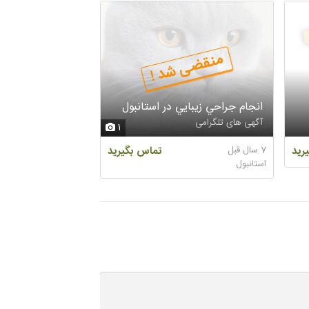
منقضی شد !
منقضی 
انجام جراحي زيبايي در استانبول
املاك معيني خاور
آگهی های تلگرامی
آگهی های تلگرامی
1
رید
7 سال قبل
تماس بگیرید
8 سال قبل
استانبول
تبريز