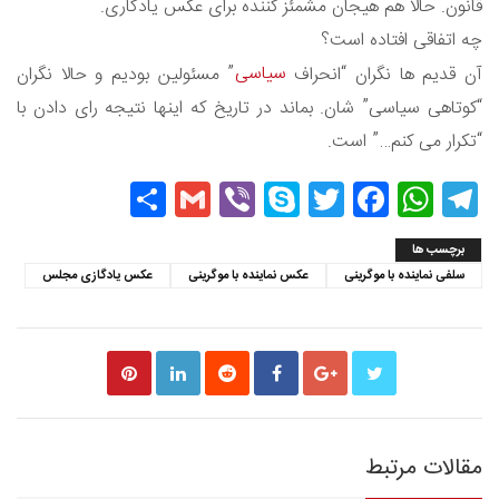
قانون. حالا هم هیجان مشمئز کننده برای عکس یادگاری.
چه اتفاقی افتاده است؟
سیاسی
آن قدیم ها نگران “انحراف
” مسئولین بودیم و حالا نگران
“کوتاهی سیاسی” شان. بماند در تاریخ که اینها نتیجه رای دادن با
“تکرار می کنم…” است.
Share
Gmail
Viber
Skype
Twitter
Facebook
WhatsApp
Telegram
برچسب ها
سلفی نماینده با موگرینی
عکس نماینده با موگرینی
عکس یادگازی مجلس
مقالات مرتبط