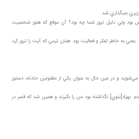
زيري بمبگذاري شد.
ص بود ولي دليل ترور شما چه بود؟ آن موقع كه هنوز شخصيت
يعني به خاطر تفكر و فعاليت بود. همان تيمي كه آيت را ترور كرد
ي‌شويد و در عين حال به عنوان يكي از مظنونين حادثه، دستور
. بهزاد[نبوي] نگذاشته بود من را بگيرند و همين شد كه قسر در