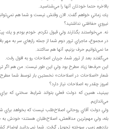
بالاخره حتما خودتان آنها را مي‌شناسيد.
يك زماني خواهم گفت. الان وقتش نيست و شما هم نمي‌توان
نيروي حفاظتي نداشتيد؟
نه. مي‌خواستند بگذارند ولي قبول نكردم. خودم بودم و يك پيك
در مجموع، ماجراي ترور دوم شما از جمله رازهاي سر به مهر با
ما نمي‌توانيم حرف بزنيم، آنها هم ساكتند.
مي‌گفتند بعد از ترور شما، جريان اصلاحات رو به افول رفت.
اين حرف‌ها زياد مطرح بود ولي اين طور نيست. من هم اگر تر
شعار «اصلاحات در اصلاحات» نخستين بار توسط شما مطرح ش
امروز چقدر به اصلاحات نياز دارد؟
ببينيد، همين كه دولت فعلي بتواند شرايط سختي كه براي اصل
مي‌اندازيم.
ولي دولت آقاي روحاني اصلاح‌طلب نيست كه بخواهد براي شما 
بله، ولي مهم‌ترين مدافعش، اصلاح‌طلبان هستند؛ خودش به خو
يازدهم زمين سوخته تحويل گرفت. شما نمي‌دانيد اوضاع كشو