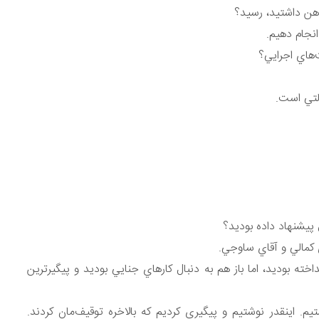
انجام دهيم.
هاي اجرايي؟
لتي است.
پيشنهاد داده بوديد؟
 كمالي و آقاي ساوجي.
داخته بوديد، اما باز هم به دنبال كارهاي جنايي بوديد و پيگيرترين
م. اينقدر نوشتيم و پيگيري كرديم كه بالاخره توقيف‌مان كردند.