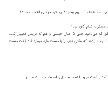
سگر به كدام گروه بود؟
اصلا. حتي درست و حسابي محاكمه‌اش هم نكردند. همان طور كه‌ مي‌دانيد حتي ١٥ سال حبسي را هم كه برايش تعيين كرده
. شبيه مارادونا كه وقتي توپ را با دست وارد دروازه كرد گفت دست
آمد و گفت مي‌خواهم بروم حج و آمده‌ام حلاليت بطلبم.