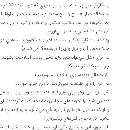
به نظرتان جريان اصلاحات به آن چيزي كه دوم خرداد٧٦ در ذهن داشتيد، رسيد؟
متاسفانه خيلي‌ها قلع و قمع شدند و نتوانستيم خيلي كارها را 
چرا هميشه دوست داشتيد بيشتر در حاشيه باشيد تا در سمت‌
اجرا هم داشتم. روزنامه در مي‌آوردم.
روزنامه يك كار فرهنگي است نه اجرايي؛ منظورم پست‌هاي دو
مثلا معاون آب و برق و اينها مي‌شدم؟ (مي‌خندد)
نه. براي مثال مي‌توانستيد وزير كشور دولت اصلاحات بشويد.
چرا بشوم؟! مگر علافم؟!
اگر روحاني بوديد، وزير اطلاعات مي‌شديد؟
نه. من را وزير اطلاعات نمي‌كردند. با من خوب نبودند.
شرط روحاني بودن براي وزير اطلاعات را هم خودتان به مجلس 
نه؛ اين شرط را آخوندهاي مجلس به لايحه اضافه كردند؛ آقاي
با اينكه به قول خودتان كار فرهنگي مي‌كرديد و روزنامه راه ان
نشريه در ماجراي قتل‌هاي زنجيره‌اي!
بله، چون اين موضوع براي‌مان مهم بود و دغدغه‌اش را داشتي