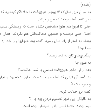
(خنده)
به سراغ ترور سال١٣٧٧ برويم. هيچ‌وقت تا حالا فكر كرده‌ايد كه چرا شما هدف آن ترور بوديد؟ چرا فرد ديگري انتخاب نشد؟
نمي‌دانم. گفته بودند كه من را بزنند.
حتي تا امروز هم هنوز مشخص نشده است كه وابستگي سعيد ع
بودند به كمتر از يك سال رسيد. گفته بود حجاريان را خدا زد
خدا بود!
پيگيري‌هاي‌تان به كجا رسيد؟
به هيچ جا.
بعد از آن ماجرا هيچ‌وقت تماسي با شما نداشتند؟
نه. فقط آن فردي كه اسلحه را به دست ضارب داده بود يك‌بار 
و جواب شما؟
گفتم برو حلالت كردم.
به نظرتان اين ترور تصميم فردي بود يا…؟
تيم بودند. حتما كسي بالاي سرشان بوده است.