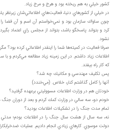
كشور خيلي به هم ريخته بود و هرج و مرج زياد.
در خيلي از كشورهاي دنيا، فعاليت‌هاي اطلاعاتي‌شان زيرنظر 
چون ساواك سازمان بود و نمي‌خواستم آن اسم و آن فضا را دا
كرد و بتواند پاسخگو باشد، بتواند از مجلس راي اعتماد بگير
نشود.
صرفا فعاليت در كميته‌ها شما را اينقدر اطلاعاتي كرده بود؟ م
اطلاعات زياد داشتم. در اين زمينه زياد مطالعه مي‌كردم و با س
كه كار راه بيفتد.
پس تكليف مهندسي و مكانيك چه شد؟
آنها را كامل گذاشتم كنار، خلاص. (مي‌خندد)
خودتان هم در وزارت اطلاعات مسووليتي برعهده گرفتيد؟
خودم دو، سه سالي در وزارت كمك كردم و بعد از دوران جنگ هم
تمام مدت جنگ را در تشكيلات اطلاعات بوديد؟
نه، سه سال از هشت سال جنگ را در اطلاعات بودم؛ مدتي ر
دولت موسوي. كارهاي زيادي انجام داديم. عمليات ضدخرابكاران