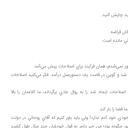
يد چاپش كنيد.
ان قراضه.
قي مانده است.
ور نمي‌شدم، همان فرآيند براي اصلاحات پيش مي‌آمد.
د و گويي در قامت يك دستورعمل درآمد. فكر مي‌كنيد اصلاحات
احات ايجاد شد را به روال عادي برگرداند، ما كلاه‌مان را بالا
فضا را باز كند.
دي خود آدم ندارد! ولي بايد باور كنيم كه آقاي روحاني در دولت
ر چگونه بود؛ من خبر دارم. به قول خودشان چند سال طول كشيد