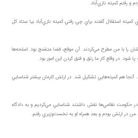
 و رفتم كميته نازي‌آباد.
ي كميته استقلال گفتند براي چي رفتي كميته نازي‌آباد بيا ستاد كل
شان را با من مطرح مي‌كردند. آن موقع، فضا متشنج بود. اسلحه‌ها
 شود. در واقع كار ما رتق و فتق كردن اين امور بود.
د. آنجا هم كميته‌هايي تشكيل شد. در ارتش كارمان بيشتر شناسايي
ثلا در حكومت نظامي‌ها نقش داشتند شناسايي مي‌كرديم و به دادگاه
ن در ارتش بودم و بعد همراه او به نخست‌وزيري رفتم.