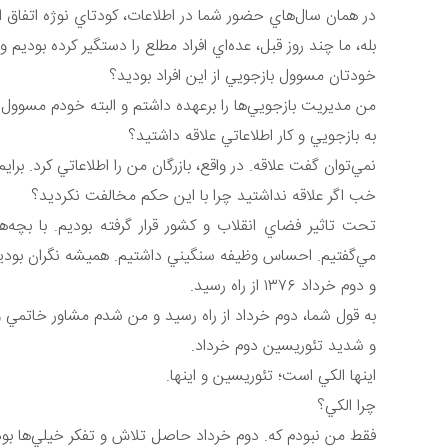
در همان سال‌هاي حضور شما در اطلاعات، كودتاي نوژه اتفاق افت
بله، ما چند روز قبل، عده‌اي افراد مطلع را دستگير كرده بوديم و 
خودتان مسوول بازجويي از اين افراد بوديد؟
من مديريت بازجويي‌ها را برعهده داشتم و البته خودم مسوول 
به بازجويي و كار اطلاعاتي علاقه داشتيد؟
نمي‌توان گفت علاقه. در واقع، بازرگان من را اطلاعاتي كرد. بر
خب اگر علاقه نداشتيد چرا با اين حكم مخالفت نكرديد؟
تحت تاثير فضاي انقلاب و كشور قرار گرفته بوديم. با بچه
مي‌گفتيم. احساس وظيفه سنگيني داشتيم. هميشه نگران بوديم 
و دوم خرداد ١٣٧٦ از راه رسيد.
به قول شما، دوم خرداد از راه رسيد و من شدم مشاور خاتمي و
و شديد تئوريسين دوم خرداد.
اينها الكي است؛ تئوريسين و اينها.
چرا الكي؟
فقط من نبودم كه. دوم خرداد حاصل تلاش و تفكر خيلي‌ها بود