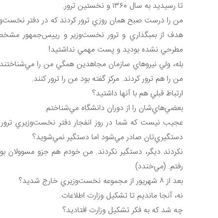
تا رسيديد به سال ١٣٦٠ و نخستين ترور.
من را درست صبح همان روزي ترور كردند كه در دفتر نخست‌و
هدف از بمبگذاري و ترور نخست‌‌وزير و رييس‌جمهور مشخ
مطرحي نشده بوديد و پست مهمي نداشتيد!
بله، ولي نيروهاي سازمان مجاهدين همگي من را مي‌شناختند. 
من را هم ترور كردند. مركز گفته بود من را ترور كنند.
ارتباط قبلي هم با آنها داشتيد؟
بعضي‌هاي‌شان را از دوران دانشگاه مي‌شناختم.
عجيب نيست كه شما در روز انفجار دفتر نخست‌وزيري ترور م
دستگيري‌تان صادر مي‌شود اما دستگير نمي‌شويد؟
نكردند ديگر، دستگير نكردند. من خودم هم جزو مسوولان بودم
رفتم. (مي‌خندد)
بعد از ٨ شهريور از مجموعه نخست‌وزيري خارج شديد؟
نه، آنجا مانديم تا تشكيل وزارت اطلاعات.
چه شد كه به فكر تشكيل وزارت افتاديد؟