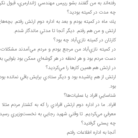
رفته‌اند به من گفتند بشو رييس مهندسي ژاندارمري، قبول نكردم
چه مدت در كميته بوديد؟
يك ماه در كميته بودم و بعد به اداره دوم ارتش رفتم. بچه‌ها
ارتش و من هم رفتم. ديگر آنجا تا مدتي ماندگار شدم.
كارتان در كميته نازي‌آباد چه بود؟
در كميته نازي‌آباد من مرجع بودم و مردم مي‌آمدند مشكلات‌
دست مردم بود و هر لحظه در هر گوشه‌اي ممكن بود بلوايي به پا
در ارتش هم همين كارها را مي‌كرديد؟
ارتش از هم پاشيده بود و ديگر ستادي برايش باقي نمانده بو
بود.
شناسايي افراد يا عمليات‌ها؟
افراد. ما در اداره دوم ارتش افرادي را كه به كشتار مردم م
معرفي مي‌كرديم. تا وقتي شهيد رجايي به نخست‌وزيري رسيد م
چه پستي گرفتيد؟
آنجا به اداره اطلاعات رفتم.