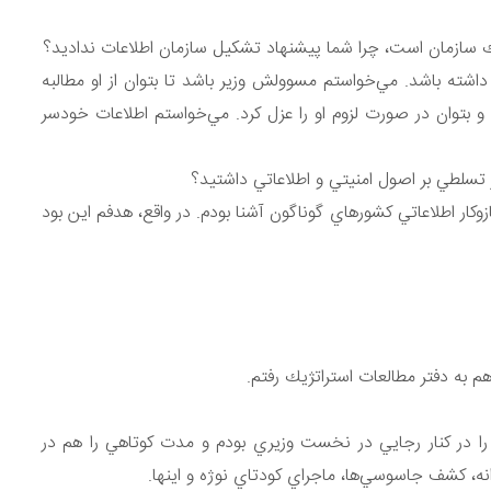
يك سازمان است، چرا شما پيشنهاد تشكيل سازمان اطلاعات نداديد؟
شته باشد. مي‌خواستم مسوولش وزير باشد تا بتوان از او مطالبه
د و بتوان در صورت لزوم او را عزل كرد. مي‌خواستم اطلاعات خودسر
گر تسلطي بر اصول امنيتي و اطلاعاتي داشتيد؟
ازوكار اطلاعاتي كشورهاي گوناگون آشنا بودم. در واقع، هدفم اين بود
 به دفتر مطالعات استراتژيك رفتم.
ا در كنار رجايي در نخست وزيري بودم و مدت كوتاهي را هم در
ه، كشف جاسوسي‌ها، ماجراي كودتاي نوژه و اينها.