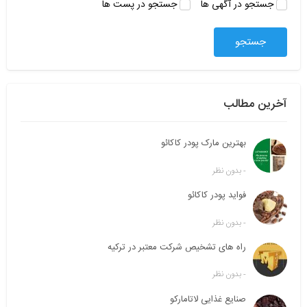
k
جستجو در آگهی ها
جستجو در پست ها
ج
و
ب
ر
ا
ی
آخرین مطالب
:
بهترین مارک پودر کاکائو
بدون نظر
-
فواید پودر کاکائو
بدون نظر
-
راه های تشخیص شرکت معتبر در ترکیه
بدون نظر
-
صنایع غذایی لاتامارکو