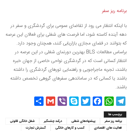
برنامه ریز سفر
با اینکه انتظار می رود از تقاضای عمومی برای گردشگری و سفر در
دهه آینده کاسته شود، اما فرصت های شغلی برای فعالان این عرصه
که بتوانند در فضای مجازی بازاریابی کنند، همچنان وجود دارد.
براساس مطالعات BLS بهترین دورنمای شغلی در این عرصه در
انتظار کسانی است که در گردشگری نواحی خاصی از جهان خبره
باشند، تجربه ماجراجویی و راهنمایی تورهای گردشگری را داشته
باشند یا کسانی که در ساماندهی سفرهای گروهی تخصص داشته
باشند.
Share
Gmail
Viber
Skype
Twitter
Facebook
WhatsApp
Telegram
برچسب ها
برنامه ریز سفر
پیشنهادهای شغلی
درآمد چشمگیر
شغل خانگی قانونی
فعالیت های اقتصادی
کسب و کارهای خانگی
گسترش تجارت