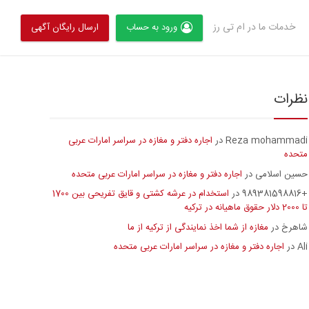
خدمات ما در ام تی رز
ورود به حساب
ارسال رایگان آگهی
نظرات
Reza mohammadi
اجاره دفتر و مغازه در سراسر امارات عربی
در
متحده
حسین اسلامی
اجاره دفتر و مغازه در سراسر امارات عربی متحده
در
+989381598816
استخدام در عرشه کشتی و قایق تفریحی بین 1700
در
تا 2000 دلار حقوق ماهیانه در ترکیه
شاهرخ
مغازه از شما اخذ نمایندگی از ترکیه از ما
در
Ali
اجاره دفتر و مغازه در سراسر امارات عربی متحده
در