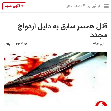
ام تی رز
آگهی جدید
انتخاب مکان
قتل همسر سابق به ‌دلیل ازدواج
مجدد
11 دی 1396
433
0