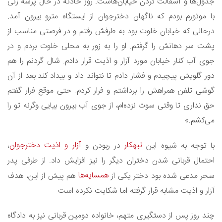
جدول‌ها و آسفالت کردن خیابان‌هاست. روز حادثه در حال پرسه زنی
با موتورم بودم که ناگهان دخترجوان از ایستگاه مترو بیرون آمد.
درحالی که خیابان خلوت بود به طرفش رفتم و در فرصتی مناسب از
پشت سر دهانش را گرفتم. او را به زور به محلی خلوت بردم و در
جوی آب کنار خیابان مورد آزار و اذیت قرار دادم. شال گردنم را هم
دور گلویش پیچیدم و فشار دادم تا نتواند داد و بیداد کند.بعد از آن
گوشی‌ تلفن همراهش را برداشتم و فرار کردم. حتی موقع فرار گفتم
حق نداری تا وقتی سوت نزده‌ام، از جوی آب بیرون بیایی وگرنه تو را
می‌کشم.»
تبهکار
آزار و اذیت دخترجوان
با توجه به شیوه این
در ربودن و
،
احتمال قربانی شدن دختران دیگر را نیز افزایش داد. از طرفی پدر
همسایه‌ها
سحر مدعی شده بود دختر یکی از
هم پیش از این، هدف
آزار و اذیت مشابه قرار گرفته اما شکایت نکرده است.
چند روز پس از دستگیری متهم، خانواده دومین قربانی نیز به دادگاه