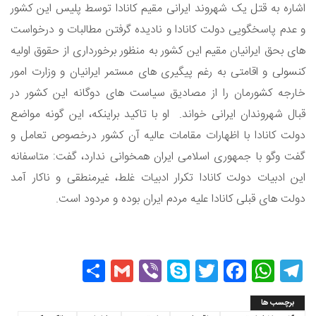
اشاره به قتل یک شهروند ایرانی مقیم کانادا توسط پلیس این کشور
و عدم پاسخگویی دولت کانادا و نادیده گرفتن مطالبات و درخواست
های بحق ایرانیان مقیم این کشور به منظور برخورداری از حقوق اولیه
کنسولی و اقامتی به رغم پیگیری های مستمر ایرانیان و وزارت امور
خارجه کشورمان را از مصادیق سیاست های دوگانه این کشور در
قبال شهروندان ایرانی خواند. او با تاکید براینکه، این گونه مواضع
دولت کانادا با اظهارات مقامات عالیه آن کشور درخصوص تعامل و
گفت وگو با جمهوری اسلامی ایران همخوانی ندارد، گفت: متاسفانه
این ادبیات دولت کانادا تکرار ادبیات غلط، غیرمنطقی و ناکار آمد
دولت های قبلی کانادا علیه مردم ایران بوده و مردود است.
Share
Gmail
Viber
Skype
Twitter
Facebook
WhatsApp
Telegram
برچسب ها