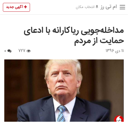
ام تی رز
آگهی جدید
انتخاب مکان
مداخله‌جویی ریاکارانه با ادعای
حمایت از مردم
11 دی 1396
727
0