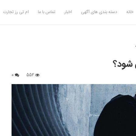
خانه
دسته بندی های آگهی
اخبار
تماس با ما
ام تی رز تجارت
 شود؟
0
552