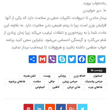
رختخواب بروید.
10. دیر خوابیدن
بیدار ماندن تا دیروقت، تاثیرات منفی بر سلامت دارد که یکی از آنها
افزایش وزن است زیرا با ریتم طبیعی بدن مغایرت دارد. به علاوه، این
عادت شما را به ریزه‌خوری و تنقلات ترغیب می‌کند زیرا زمان زیادی از
شام می‌گذرد و گرسنگی احساس می‌شود. بنابراین سعی کنید برنامه
خواب منظمی داشته باشید و هیچ‌وقت تا نیمه‌شب بیدار نمانید.
Share
Gmail
Viber
Skype
Twitter
Facebook
WhatsApp
Telegram
برچسب ها
استانبول
اضافه وزن
پزشکی
پوست
تلفن همراه
جراحی پلاستیک
جراحی زیبایی
چاقی
سلامت
غذاهای پرادویه
غذاهای چرب
غذای ایرانی
کافئین
کم‌خوابی