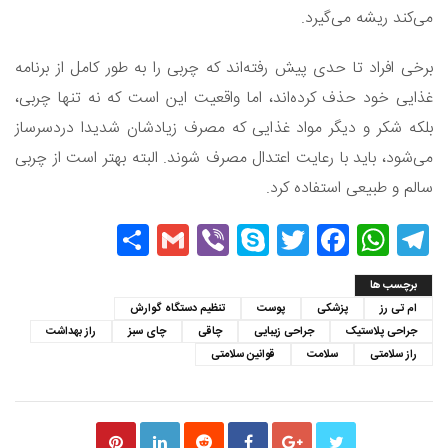
می‌کند ریشه می‌گیرد.
برخی افراد تا حدی پیش رفته‌اند که چربی را به طور کامل از برنامه
غذایی خود حذف کرده‌اند، اما واقعیت این است که نه تنها چربی،
بلکه شکر و دیگر مواد غذایی که مصرف زیادشان شدیدا دردسرساز
می‌شود، باید با رعایت اعتدال مصرف شوند. البته بهتر است از چربی
سالم و طبیعی استفاده کرد.
Share
Gmail
Viber
Skype
Twitter
Facebook
WhatsApp
Telegram
برچسب ها
ام تی رز
پزشکی
پوست
تنظیم دستگاه گوارش
جراحی پلاستیک
جراحی زیبایی
چاقی
چای سبز
راز بهداشت
راز سلامتی
سلامت
قوانین سلامتی