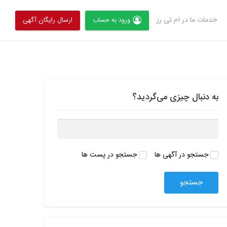
خدمات ما در ام تی رز
ورود به حساب
ارسال رایگان آگهی
به دنبال چیزی می‌گردید؟
ج
س
ت
جستجو در آگهی ها
جستجو در پست ها
ج
و
ب
ر
ا
ی