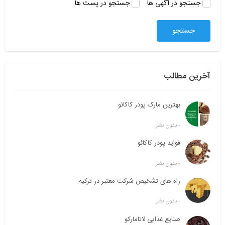
k
جستجو در آگهی ها
جستجو در پست ها
ج
و
ب
ر
ا
ی
آخرین مطالب
:
بهترین مارک پودر کاکائو
بدون نظر
-
فواید پودر کاکائو
بدون نظر
-
راه های تشخیص شرکت معتبر در ترکیه
بدون نظر
-
صنایع غذایی لاتامارکو