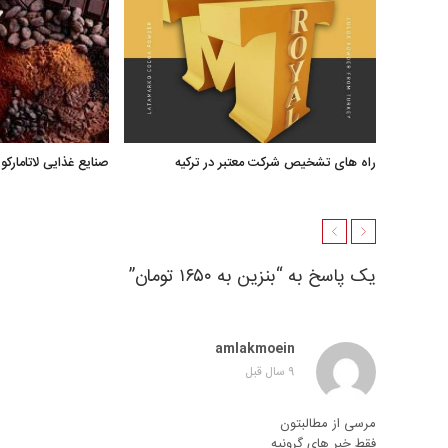
راه های تشخیص شرکت معتبر در ترکیه
صنایع غذایی لاتامارکو
یک پاسخ به “بنزین به ۱۶۵۰ تومان”
amlakmoein
9 سال قبل
مرسی از مطالبتون
فقط خبر های گرونیه