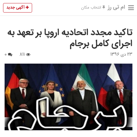
ام تی رز
آگهی جدید
انتخاب مکان
تاکید مجدد اتحادیه اروپا بر تعهد به
اجرای کامل برجام
23 دی 1396
811
0