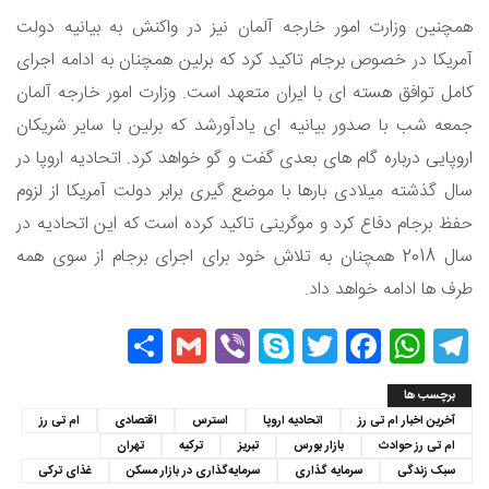
همچنین وزارت امور خارجه آلمان نیز در واکنش به بیانیه دولت
آمریکا در خصوص برجام تاکید کرد که برلین همچنان به ادامه اجرای
کامل توافق هسته ای با ایران متعهد است. وزارت امور خارجه آلمان
جمعه شب با صدور بیانیه ای یادآورشد که برلین با سایر شریکان
اروپایی درباره گام های بعدی گفت و گو خواهد کرد. اتحادیه اروپا در
سال گذشته میلادی بارها با موضع گیری برابر دولت آمریکا از لزوم
حفظ برجام دفاع کرد و موگرینی تاکید کرده است که این اتحادیه در
سال 2018 همچنان به تلاش خود برای اجرای برجام از سوی همه
طرف ها ادامه خواهد داد.
Share
Gmail
Viber
Skype
Twitter
Facebook
WhatsApp
Telegram
برچسب ها
آخرین اخبار ام تی رز
اتحادیه اروپا
استرس
اقتصادی
ام تی رز
ام تی رز حوادث
بازار بورس
تبریز
ترکیه
تهران
سبک زندگی
سرمایه گذاری
سرمایه‌گذاری در بازار مسکن
غذای ترکی