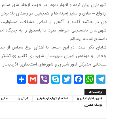
شهرداری بیان کرده و اظهار نمود: در جهت ایجاد شهر سالم د
ازدواج – طلاق و سایر زمینه ها و همچنین در راستای بالا برد
وی در خاتمه گفت: با آگاهی از تمامی مشکلات مسئولیت ر
شهروندان باسمنجی خواهم نمود تا باسمنج را به جایگاه 
باسمنج است، برسانم.
شایان ذکر است: در این جلسه با اهدای لوح سپاس از خ
اوجاقی و مهندس امیری سرپرستان شهرداری تقدیر وو تشک
علیخانی مدیرکل امور شهری و شوراهای استانداری آذربایجان ش
hare
Gmail
Viber
Skype
Twitter
Facebook
WhatsApp
Telegram
برچسب ها
آخرین اخبار ام تی رز
استاندار اذربایجان شرقی
ام تی رز
ام تی ر
یوسف عنصری