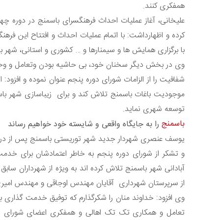
همفکری کنند.
علیخانی، آغاز عملیات احداث فرهنگسرای باسمنج در دوره چها
کرده و اظهارداشت: با اتمام عملیات احداث و افتتاح این فره
با برگزاری همایش ها و سیمنارها و … کشوری و استانی، شهر ب
وی در بخش دیگر سخنان خود، بی حاشیه بودن وتعامل و وحدت 
شفافیت را از الزامات شورای دوره پنجم عنوان نموده و افزود:
موجودیت باغات باسمنج تلاش کند و برای زیباسازی شهر با
توسعه شهری نماید.
باسمنج
را به جایگاه واقعی و شایسته خود خواهیم رساند
یوسف عنصری شهردار جدید شهر توریستی باسمنج پس از در
و تشکر از شورای دوره پنجم به خاطر اعتمادشان برای خدمت
آبادانی شهر باسمنج تلاش کرده اند به ویژه از شهرداران سا
از سرپرستان شهرداری آقایان مهندس اوجاقی و مهندس امیری و
وی افزود: خداوند منان را شکرگذارم که توفیق خدمت گذاری به ا
تعامل و همکاری تک تک اهالی و همفکری اعضای شورای اسل