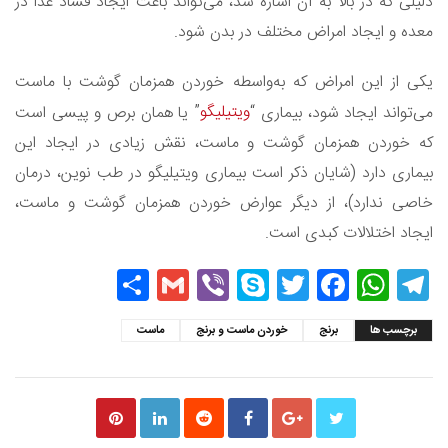
دلیلی که در بالا به آن اشاره شد، می‌تواند باعث ایجاد فساد غذا در
معده و ایجاد امراض مختلف در بدن شود.
یکی از این امراض که به‌واسطه خوردن همزمان گوشت با ماست
ویتیلیگو
می‌تواند ایجاد شود، بیماری “
” یا همان برص و پیسی است
که خوردن همزمان گوشت و ماست، نقش زیادی در ایجاد این
بیماری دارد (شایان ذکر است بیماری ویتیلیگو در طب نوین، درمان
خاصی ندارد)، از دیگر عوارض خوردن همزمان گوشت و ماست،
ایجاد اختلالات کبدی است.
Share
Gmail
Viber
Skype
Twitter
Facebook
WhatsApp
Telegram
برچسب ها
برنج
خوردن ماست و برنج
ماست