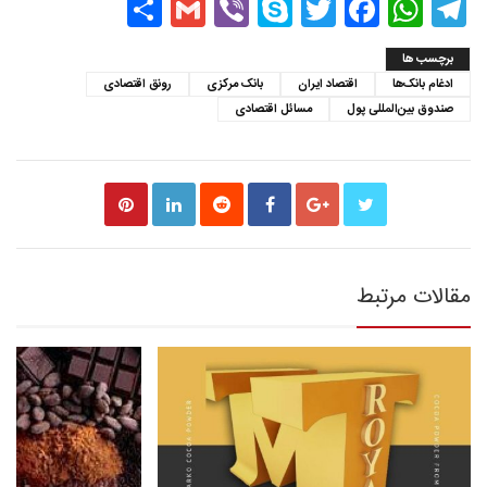
Share
Gmail
Viber
Skype
Twitter
Facebook
WhatsApp
Telegram
برچسب ها
ادغام بانک‌ها
اقتصاد ایران
بانک مرکزی
رونق اقتصادی
صندوق بین‌المللی پول
مسائل اقتصادی
مقالات مرتبط