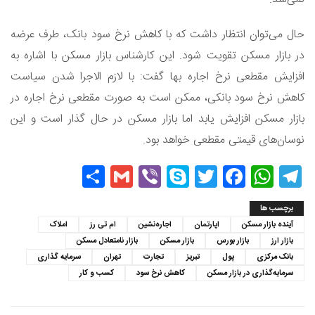
حال می‌توان انتظار داشت که با کاهش نرخ سود بانک، طرف عرضه
در بازار مسکن تقویت شود. این کارشناس بازار مسکن با اشاره به
افزایش مقطعی نرخ اجاره بها گفت: با لازم الاجرا شدن سیاست
کاهش نرخ سود بانکی، ممکن است به صورت مقطعی نرخ اجاره در
بازار مسکن افزایش یابد اما بازار مسکن در حال‌ گذار است و این
نوسان‌های قیمتی مقطعی خواهد بود.
Share
Gmail
Viber
Skype
Twitter
Facebook
WhatsApp
Telegram
برچسب ها
آینده بازار مسکن
اپارتمان
اجاره‌‌نشین‌
ام تی رز
املاک
بازار ارز
بازار بورس
بازار مسکن
بازار نامتعادل مسکن
بانک مرکزی
پول
تبریز
تجارت
تهران
سرمایه گذاری
سرمایه‌گذاری در بازار مسکن
کاهش نرخ سود
کسب و کار