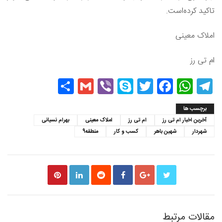
تاکید کرده‌است.
املاک معینی
ام تی رز
Share
Gmail
Viber
Skype
Twitter
Facebook
WhatsApp
Telegram
برچسب ها
آخرین اخبار ام تی رز
ام تی رز
املاک معینی
بهرام نسیانی
شهردار
شهین باهر
کسب و کار
منطقه9
مقالات مرتبط