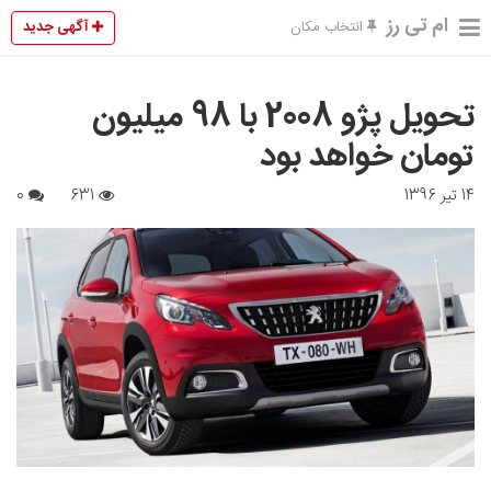
ام تی رز
آگهی جدید
انتخاب مکان
تحویل پژو 2008 با 98 میلیون
تومان خواهد بود
14 تیر 1396
631
0