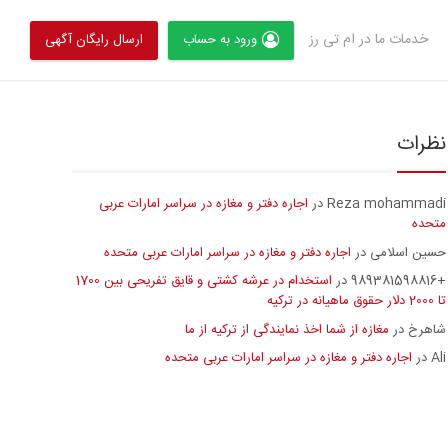
خدمات ما در ام تی رز
ورود به حساب
ارسال رایگان آگهی
نظرات
Reza mohammadi
اجاره دفتر و مغازه در سراسر امارات عربی
در
متحده
حسین اسلامی
اجاره دفتر و مغازه در سراسر امارات عربی متحده
در
+989381598816
استخدام در عرشه کشتی و قایق تفریحی بین 1700
در
تا 2000 دلار حقوق ماهیانه در ترکیه
شاهرخ
مغازه از شما اخذ نمایندگی از ترکیه از ما
در
Ali
اجاره دفتر و مغازه در سراسر امارات عربی متحده
در