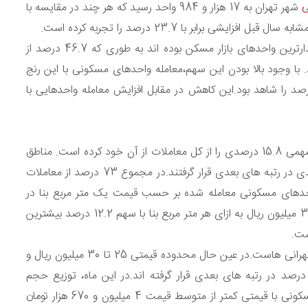
ی
شهر تهران به 17 هزار و 984 واحد رسید که هر چند در مقایسه با
در این ماه نیز به سنت ماه های قبل واحدهای نوساز پرطرفدارترین واحدهای بازار مسکن بوده اند به طوری که 46.7 درصد از
ه عمری تا 5 سال را داشته اند. با وجود بالا بودن این سهم،معامله واحدهای مسکونی با این رنج
ر مقایسه با مرداد سال گذشته، کاهشی برابر با 4.8 درصد را شاهد بود.این کاهش در مقابل افزایش معامله واحدهایی با
بررسی ها نشان می دهد در مرداد ماه سال جاری منطقه 5 سهمی 15.8 درصدی را از کل معاملات از آن خود کرده است. مناطق
4 و 2 نیز به ترتیب با اختصاص سهم 11 درصدی و 9.9 درصدی در رتبه های بعدی قرار گرفتند.در مجموع 73 درصد از معاملات
 واحدهای مسکونی معامله شده بر حسب قیمت یک متر مربع بنا در
مرداد ماه سال جاری نشان می دهد در دامنه قیمتی 30 تا 35 میلیون ریال به ازای هر متر مربع بنا با سهم 12.2 درصد بیشترین
ست.
به نظر می رسد این رنج قیمتی جذاب ترین رنج قیمتی برای تهرانی هاست.در عین حال محدوده قیمتی 25 تا 30 میلیون ریال و
 تا 40 میلیون ریال به ترتیب به سهم های 11.3 و 10.1 درصد در رتبه های بعدی قرار گرفته اند.در این ماه، توزیع حجم
معاملات به گونه ای بوده است که 59.3 درصد واحدهای مسکونی با قیمتی کمتر از متوسط قیمت 4 میلیون و 670 هزار تومان