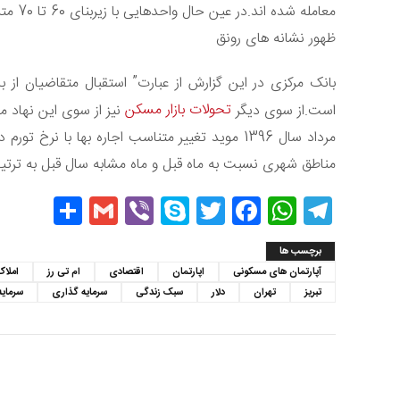
معامله شده اند.در عین حال واحدهایی با زیربنای 60 تا 70 متر نیز پرخریدارترین این واحدهای در مرداد ماه بوده اند.
ظهور نشانه های رونق
بانک مرکزی در این گزارش از عبارت” استقبال متقاضیان از با
تحولات بازار مسکن
است.از سوی دیگر
نیز از سوی این نهاد م
مرداد سال 1396 موید تغییر متناسب اجاره بها با
مناطق شهری نسبت به ماه قبل و ماه مشابه سال قبل به ترتیب رشدی برابر با 8.1 درصد و .4
hare
Gmail
Viber
Skype
Twitter
Facebook
WhatsApp
Telegram
برچسب ها
آپارتمان های مسکونی
اپارتمان
اقتصادی
ام تی رز
املاک
تبریز
تهران
دلار
سبک زندگی
سرمایه گذاری
سرمایه