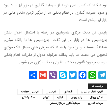
توجه کنند که کسی نمی تواند از سرمایه گذاری در بازار ارز سود ببرد
و سود سپرده گذاری در نظام بانکی ما از درگیر کردن منابع مالی در
بازار ارز بیشتر است.
رئیس کل بانک مرکزی همچنین در رابطه با احتمال اخلال نقش
پتروشیمی ها در بازار ارز نیز گفت: پتروشیمی ها با بانک مرکزی
هماهنگ هستند و ارز خود را به شبکه صرافی های مجاز بانک مرکزی
تحویل می دهند اما باید بدانند هرگونه عدول از مقررات نظام بانکی
موجب برخورد قانونی بخش نظارتی بانک مرکزی می شود.
Share
Gmail
Viber
Skype
Twitter
Facebook
WhatsApp
Telegram
برچسب ها
آخرین اخبار ام تی رز
اقتصادی
ام تی رز
ام تی رز حوادث
ام تی رویال
بازار بورس
ترکیه
تهران
سبک زندگی
سرمایه گذاری
سرمایه‌گذاری در بازار مسکن