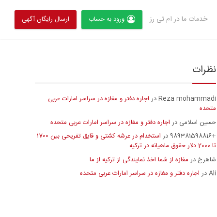
خدمات ما در ام تی رز
ورود به حساب
ارسال رایگان آگهی
نظرات
Reza mohammadi
اجاره دفتر و مغازه در سراسر امارات عربی
در
متحده
حسین اسلامی
اجاره دفتر و مغازه در سراسر امارات عربی متحده
در
+989381598816
استخدام در عرشه کشتی و قایق تفریحی بین 1700
در
تا 2000 دلار حقوق ماهیانه در ترکیه
شاهرخ
مغازه از شما اخذ نمایندگی از ترکیه از ما
در
Ali
اجاره دفتر و مغازه در سراسر امارات عربی متحده
در