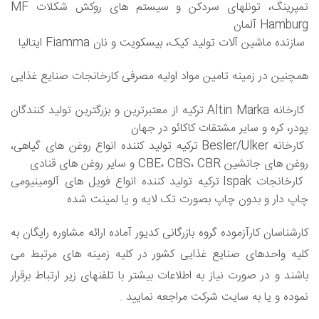
تمپرینگ، تونلهای سردکن و سیستم های روکش شکلات MF
Hamburg آلمان
سازنده ماشین آلات تولید کیک، بیسکویت و نان Fiamma ایتالیا
همچنین در زمینه تامین مواد اولیه مصرفی کارخانجات صنایع غذایی
کارخانه Altin Marka ترکیه از معتبرترین و بزرگترین تولید کنندگان
پودر، کره و سایر مشتقات کاکائو در جهان
کارخانه Besler/Ulker ترکیه تولید کننده انواع روغن های گیاهی،
روغن های جانشین CBE، CBS، CBR و سایر روغن های قنادی
کارخانجات Ispak ترکیه تولید کننده انواع فویل های آلومینیومی
چاپ دار و بدون چاپ بصورت تک لایه و یا لمینت شده
کارشناسان کارآزموده گروه بازرگانی کدیور آماده ارائه مشاوره رایگان به
کلیه واحدهای صنایع غذایی کشور در کلیه زمینه های مرتبط می
باشند و در صورت نیاز به اطلاعات بیشتر با تلفنهای زیر ارتباط برقرار
نموده و یا به سایت شرکت مراجعه نمایید .